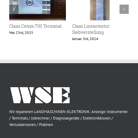
Claas Cemis 700 Terminal
Claas Linearmotor
C
Siebverstellung
Mai 23rd, 2025
O
Januar 3rd, 2024
Wir reparieren LANDMASCHINEN-ELEKTRONIK: Anzeige-Instrumente
/ Terminals / Jobrechner / Diagnosegeräte / Elektronikboxen /
Verlustsensoren / Platinen