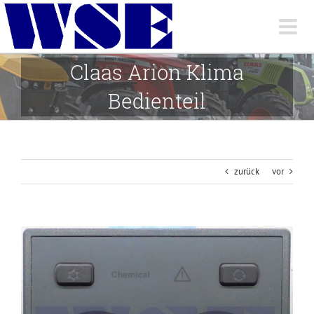
Skip
to
content
Claas Arion Klima
Bedienteil
zurück
vor
View
Larger
Image