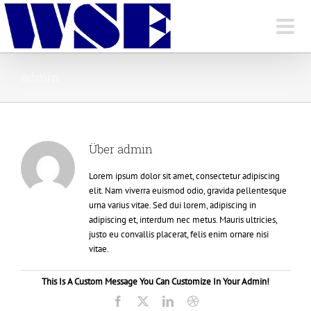
Skip
to
content
admin
Über
admin
Lorem ipsum dolor sit amet, consectetur adipiscing
elit. Nam viverra euismod odio, gravida pellentesque
urna varius vitae. Sed dui lorem, adipiscing in
adipiscing et, interdum nec metus. Mauris ultricies,
justo eu convallis placerat, felis enim ornare nisi
vitae.
This Is A Custom Message You Can Customize In Your Admin!
Facebook
X
LinkedIn
Dribbble