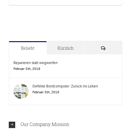
Reparieren
statt
wegwerfen
Kommentare
Beliebt
Kürzlich
Reparieren statt wegwerfen
Februar 5th, 2018
Defekte Bordcomputer: Zurück ins Leben
Februar 5th, 2018
Our Company Mission