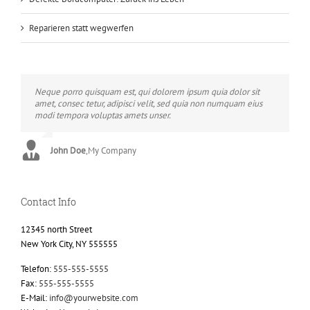
Reparieren statt wegwerfen
Neque porro quisquam est, qui dolorem ipsum quia dolor sit
Aliquam erat volutpat. Quisque at est id ligula facilisis laoreet
amet, consec tetur, adipisci velit, sed quia non numquam eius
eget pulvinar nibh. Suspendisse at ultrices dui. Curabitur ac felis
modi tempora voluptas amets unser.
arcu sadips ipsums fugiats nemis.
John Doe
Luke Beck
,
My Company
,
Theme Fusion
Contact Info
12345 north Street
New York City, NY 555555
Telefon:
555-555-5555
Fax:
555-555-5555
E-Mail:
info@yourwebsite.com