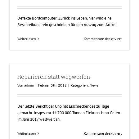
Defekte Bordcomputer: Zurück ins Leben, hier wird eine
Beschreibung rein geschrieben für den Auszug zum Artikel.
für
Weiterlesen
Kommentare deaktiviert
Defekte
Bordcomput
Zurück
ins
Leben
Reparieren statt wegwerfen
Von
admin
|
Februar 5th, 2018
|
Kategorien:
News
Der letzte Bericht der Uno hat Erschreckendes zu Tage
gebracht. Insgesamt 44.700.000 Tonnen Elektroschrott fielen
im Jahr 2017 weltweit an.
für
Weiterlesen
Kommentare deaktiviert