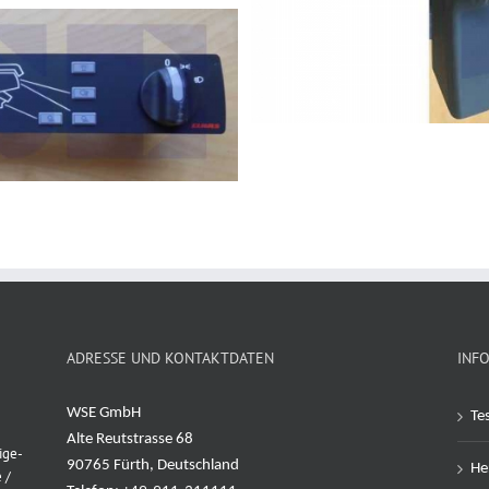
ADRESSE UND KONTAKTDATEN
INF
WSE GmbH
Te
Alte Reutstrasse 68
ige-
90765 Fürth, Deutschland
Her
 /