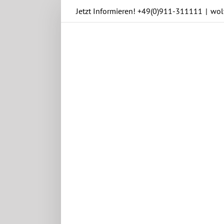
Skip
Jetzt Informieren!
+49(0)911-311111
|
wol
to
content