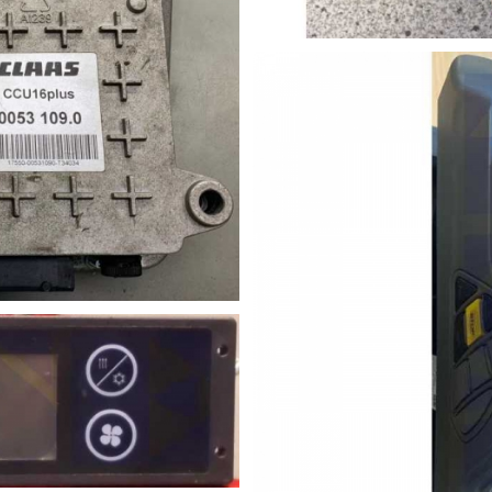
odul K08