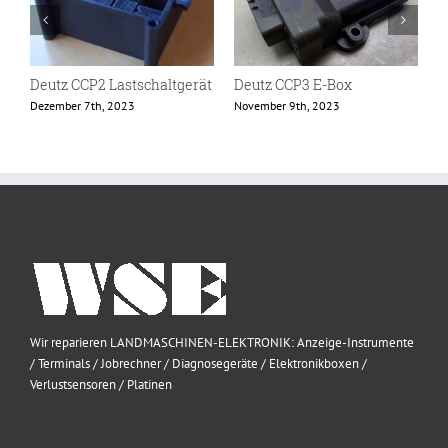
Deutz CCP2 Lastschaltgerät
Deutz CCP3 E-Box
D
Dezember 7th, 2023
November 9th, 2023
N
Wir reparieren LANDMASCHINEN-ELEKTRONIK: Anzeige-Instrumente
/ Terminals / Jobrechner / Diagnosegeräte / Elektronikboxen /
Verlustsensoren / Platinen