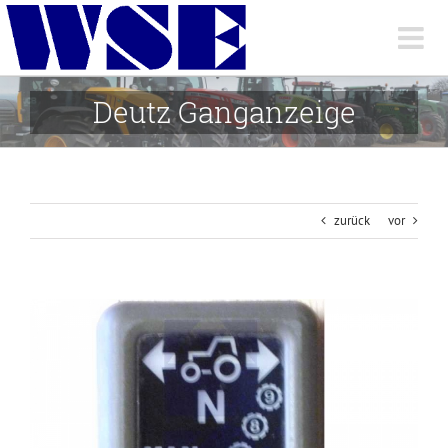
Skip
to
content
Deutz Ganganzeige
zurück
vor
View
Larger
Image