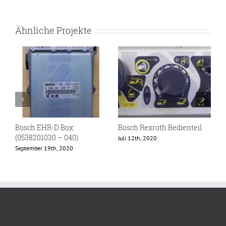
Ähnliche Projekte
Bosch EHR-D Box
Bosch Rexroth Bedienteil
B
(0538201030 – 040)
Juli 12th, 2020
M
September 19th, 2020