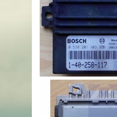
Bosch EHR-C Box 0538201
Bosch
Bosch Rexroth B
Bosch