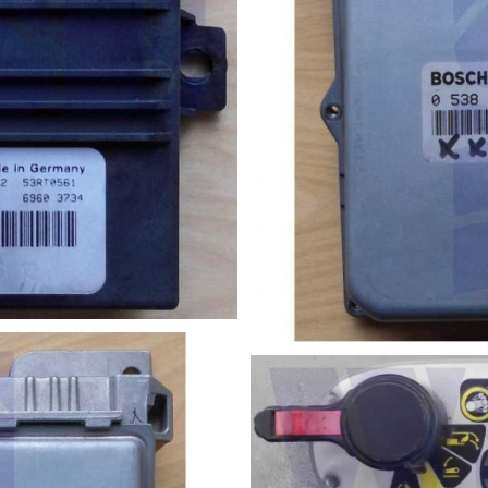
030 – 0538201060
edienteil