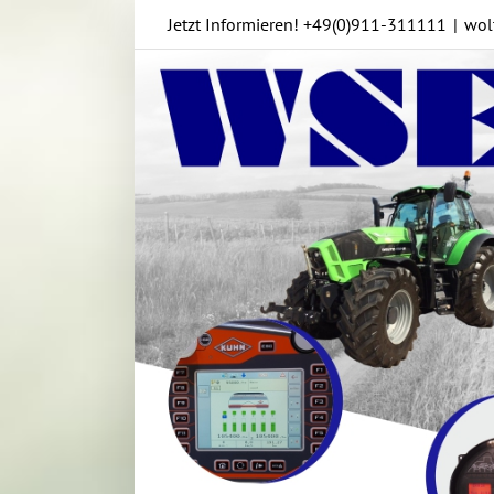
Skip
Jetzt Informieren!
+49(0)911-311111
|
wol
to
content