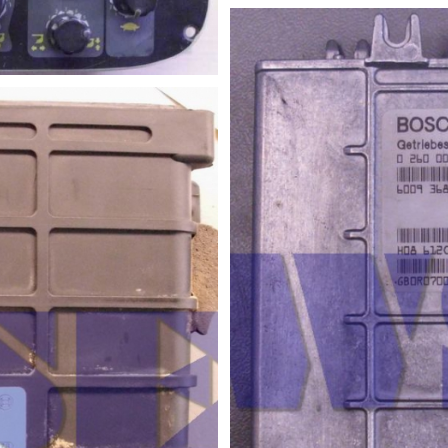
be Box