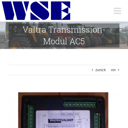
Skip
to
content
Valtra Transmission-
Modul AC5
zurück
vor
View
Larger
Image