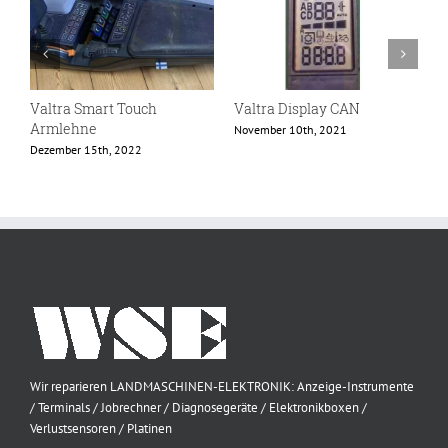
Valtra Smart Touch
Valtra Display CAN
V
Armlehne
November 10th, 2021
D
Dezember 15th, 2022
Wir reparieren LANDMASCHINEN-ELEKTRONIK: Anzeige-Instrumente
/ Terminals / Jobrechner / Diagnosegeräte / Elektronikboxen /
Verlustsensoren / Platinen