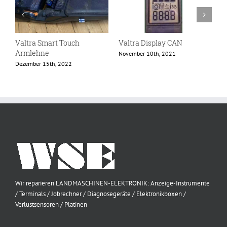
Valtra Smart Touch
Valtra Display CAN
V
Armlehne
November 10th, 2021
O
Dezember 15th, 2022
Wir reparieren LANDMASCHINEN-ELEKTRONIK: Anzeige-Instrumente
/ Terminals / Jobrechner / Diagnosegeräte / Elektronikboxen /
Verlustsensoren / Platinen