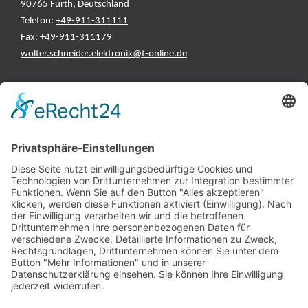
90765 Fürth, Deutschland
Telefon:
+49-911-311111
Fax: +49-911-311179
wolter.schneider.elektronik@t-online.de
INFORMATIONEN
Test & Reparatur
Hersteller
Fehlerliste
Impressum
Datenschutzerklärung
AGB