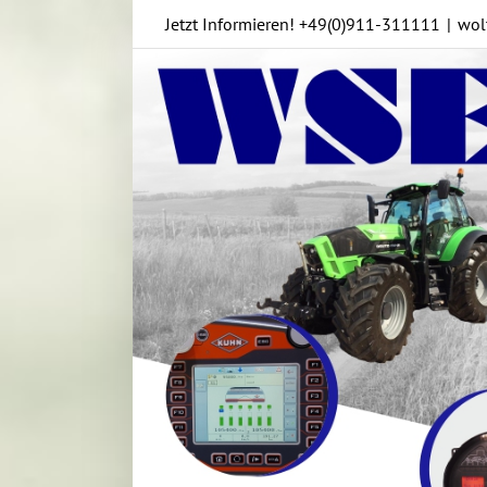
Skip
Jetzt Informieren!
+49(0)911-311111
|
wol
to
content