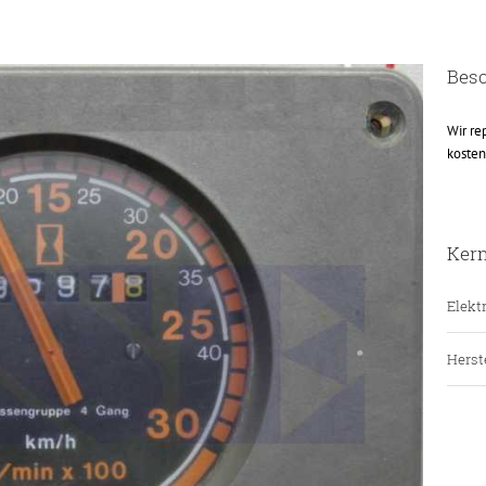
Bes
Wir re
kosten
Ker
Elektr
Herste