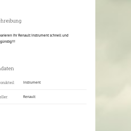
chreibung
parieren Ihr Renault Instrument schnell und
günstig!!!
ndaten
onikteil:
Instrument
ller:
Renault