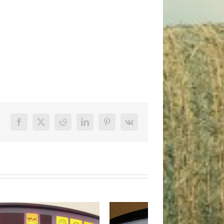
Facebook
X
Reddit
LinkedIn
Pinterest
Vk