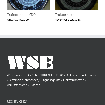
Traktormeter VDO
Traktormeter
T
Januar 10th, 2019
November 21st, 2018
N
Wir reparieren LANDMASCHINEN-ELEKTRONIK: Anzeige-Instrumente
/ Terminals / Jobrechner / Diagnosegeräte / Elektronikboxen /
Verlustsensoren / Platinen
RECHTLICHES