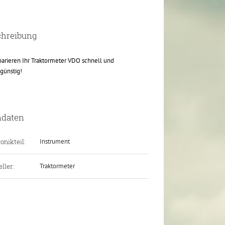
chreibung
parieren Ihr Traktormeter VDO schnell und
günstig!
ndaten
onikteil:
Instrument
ller:
Traktormeter