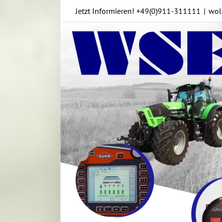
Skip
Jetzt Informieren!
+49(0)911-311111
|
wol
to
content