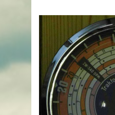
View
Larger
Image