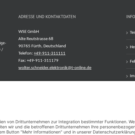
ADRESSE UND KONTAKTDATEN
INF
WSE GmbH
Te
Alte Reutstrasse 68
ige-
90765 Fürth, Deutschland
Her
 /
Telefon:
+49-911-311111
Fax: +49-911-311179
Feh
wolter.schneider.elektronik@t-online.de
Im
Da
AG