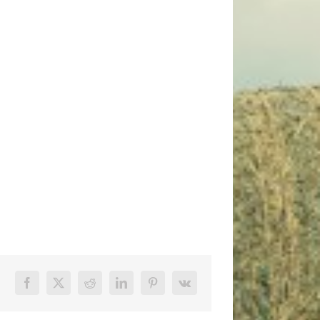
Facebook
X
Reddit
LinkedIn
Pinterest
Vk