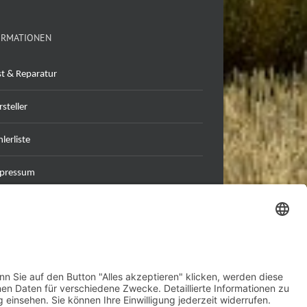
ORMATIONEN
st & Reparatur
steller
lerliste
pressum
tenschutzerklärung
B