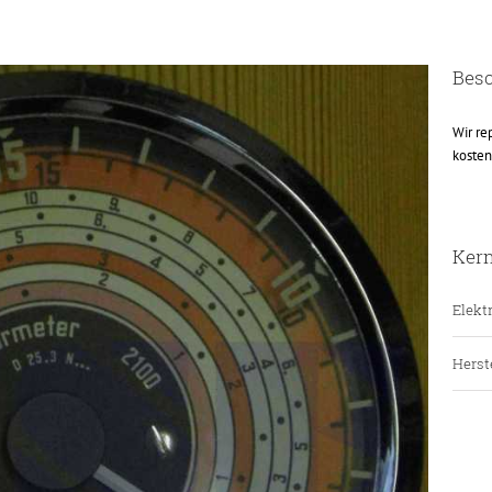
Bes
Wir re
kosten
Ker
Elektr
Herste