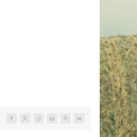
Facebook
X
Reddit
LinkedIn
Pinterest
Vk