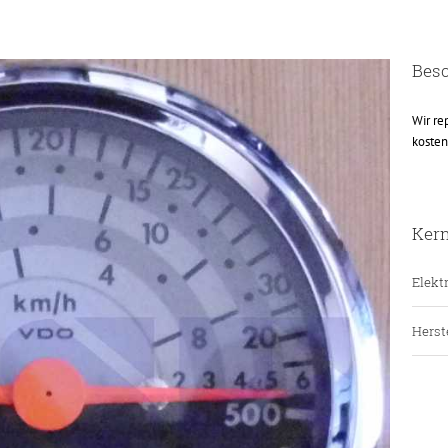
Bes
Wir re
kosten
Ker
Elektr
Herste