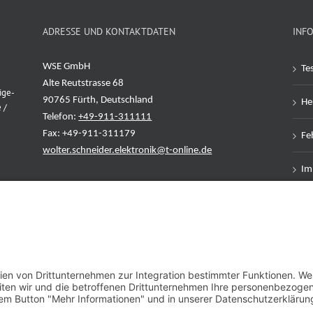
ADRESSE UND KONTAKTDATEN
INF
WSE GmbH
Te
Alte Reutstrasse 68
ige-
90765 Fürth, Deutschland
Her
 /
Telefon:
+49-911-311111
Fax: +49-911-311179
Feh
wolter.schneider.elektronik@t-online.de
Im
Da
AG