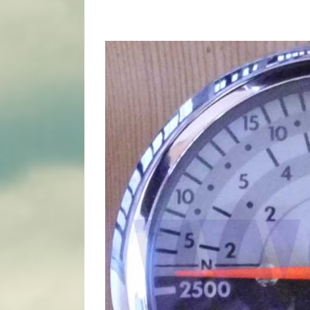
View
Larger
Image