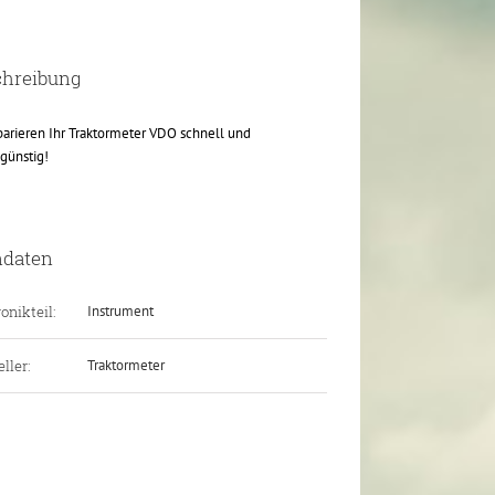
chreibung
parieren Ihr Traktormeter VDO schnell und
günstig!
ndaten
onikteil:
Instrument
ller:
Traktormeter