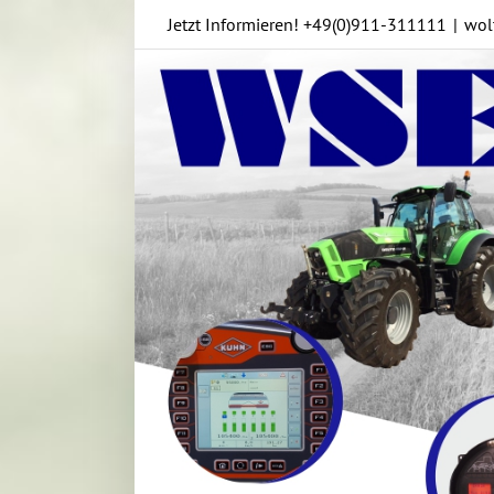
Skip
Jetzt Informieren!
+49(0)911-311111
|
wol
to
content