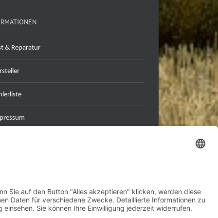
ORMATIONEN
st & Reparatur
steller
lerliste
pressum
tenschutzerklärung
B