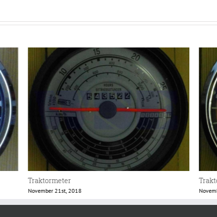
Traktormeter VDO
Trak
November 21st, 2018
Mai 3r