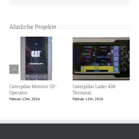
Ähnliche Projekte
Caterpillar Lader 438
Eschlböck Bedienteil
Unim
Terminal
Kombi
Februar 12th, 2026
Februar 12th, 2026
März 29