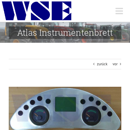
Skip
to
content
Atlas Instrumentenbrett
zurück
vor
View
Larger
Image