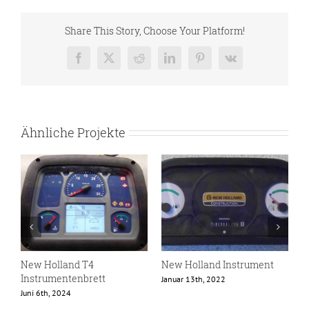
Share This Story, Choose Your Platform!
Facebook
X
Reddit
LinkedIn
Pinterest
Vk
Ähnliche Projekte
New Holland T4
New Holland Instrument
N
t
Instrumentenbrett
B
Januar 13th, 2022
Juni 6th, 2024
J