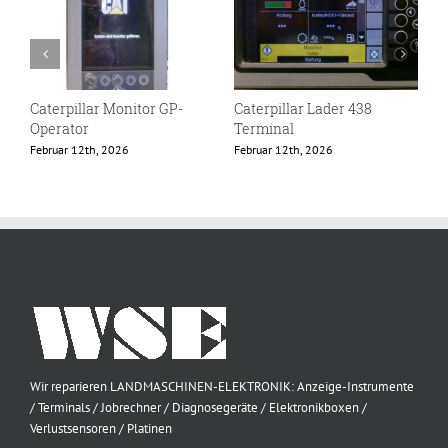
Caterpillar Monitor GP-
Caterpillar Lader 438
E
Operator
Terminal
F
Februar 12th, 2026
Februar 12th, 2026
Wir reparieren LANDMASCHINEN-ELEKTRONIK: Anzeige-Instrumente
/ Terminals / Jobrechner / Diagnosegeräte / Elektronikboxen /
Verlustsensoren / Platinen