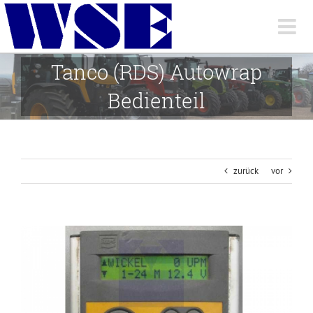
Skip
to
content
Tanco (RDS) Autowrap
Bedienteil
zurück
vor
View
Larger
Image