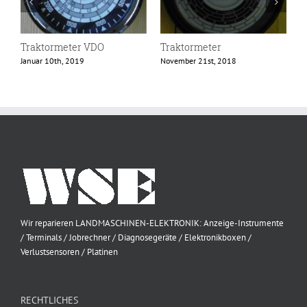
Traktormeter VDO
Traktormeter
T
Januar 10th, 2019
November 21st, 2018
N
Wir reparieren LANDMASCHINEN-ELEKTRONIK: Anzeige-Instrumente
/ Terminals / Jobrechner / Diagnosegeräte / Elektronikboxen /
Verlustsensoren / Platinen
RECHTLICHES