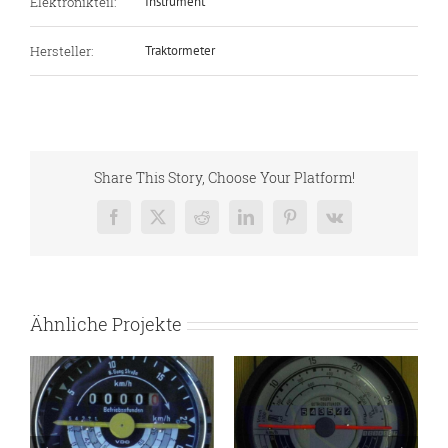
Elektronikteil:
Instrument
Hersteller:
Traktormeter
Share This Story, Choose Your Platform!
Facebook
X
Reddit
LinkedIn
Pinterest
Vk
Ähnliche Projekte