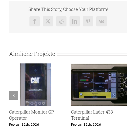
Share This Story, Choose Your Platform!
Facebook
X
Reddit
LinkedIn
Pinterest
Vk
Ähnliche Projekte
Caterpillar Monitor GP-
Caterpillar Lader 438
E
Operator
Terminal
F
Februar 12th, 2026
Februar 12th, 2026