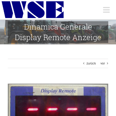
Skip
to
content
Dinamica Generale
Display Remote Anzeige
zurück
vor
View
Larger
Image