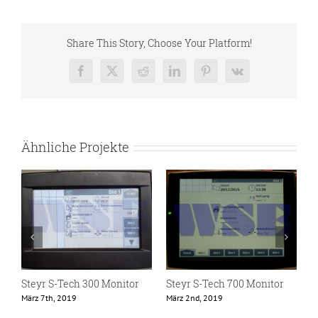
Share This Story, Choose Your Platform!
Facebook
X
Reddit
LinkedIn
Pinterest
Vk
Ähnliche Projekte
Steyr S-Tech 300 Monitor
Steyr S-Tech 700 Monitor
S
März 7th, 2019
März 2nd, 2019
F