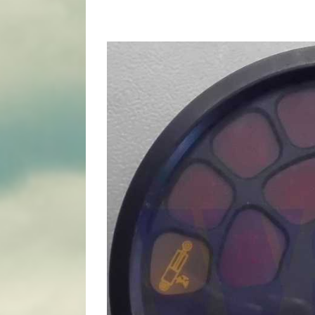
View
Larger
Image