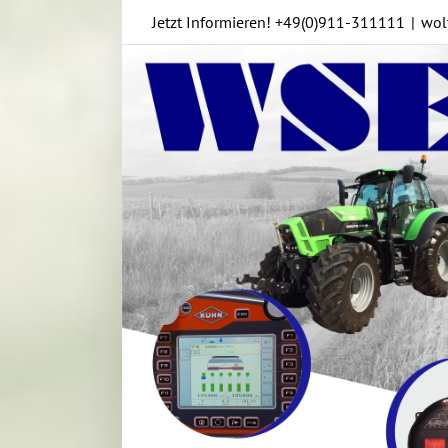
Skip
Jetzt Informieren!
+49(0)911-311111
|
wol
to
content