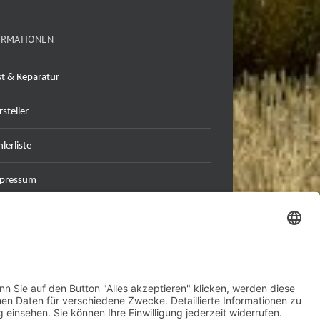
ORMATIONEN
st & Reparatur
steller
lerliste
pressum
tenschutzerklärung
B