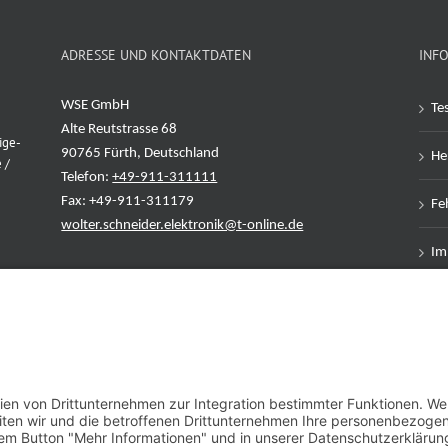
ADRESSE UND KONTAKTDATEN
INF
WSE GmbH
Te
Alte Reutstrasse 68
ige-
90765 Fürth, Deutschland
Her
 /
Telefon:
+49-911-311111
Fax: +49-911-311179
Feh
wolter.schneider.elektronik@t-online.de
Im
Da
AG