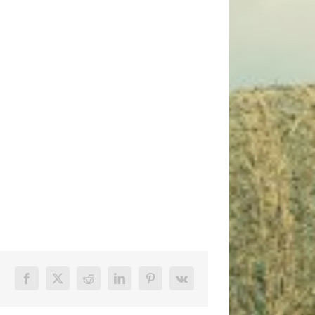
Facebook
X
Reddit
LinkedIn
Pinterest
Vk