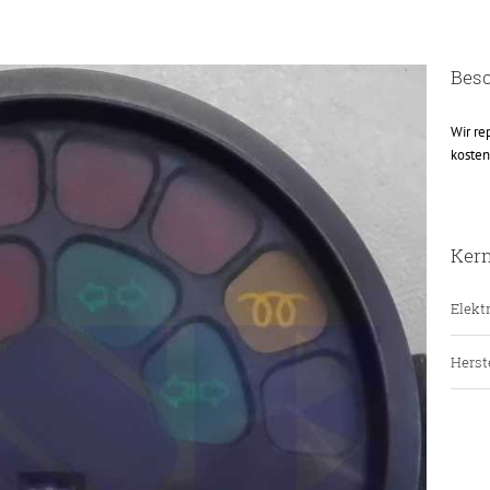
Bes
Wir re
kosten
Ker
Elektr
Herste