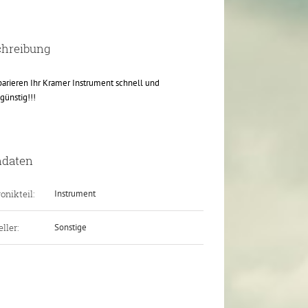
chreibung
parieren Ihr Kramer Instrument schnell und
günstig!!!
ndaten
onikteil:
Instrument
ller:
Sonstige