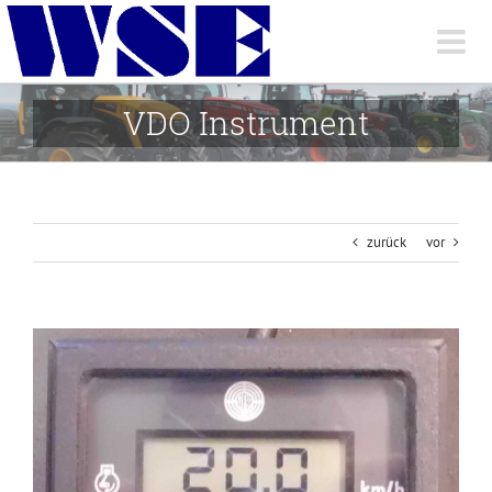
Skip
to
content
VDO Instrument
zurück
vor
View
Larger
Image