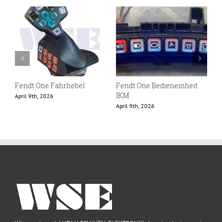
Fendt One Fahrhebel
Fendt One Bedieneinheit
U
IKM
K
April 9th, 2026
April 9th, 2026
M