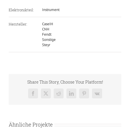
Elektronikteil:
Instrument
Hersteller:
CaseIH
CNH
Fendt
Sonstige
Steyr
Share This Story, Choose Your Platform!
Facebook
X
Reddit
LinkedIn
Pinterest
Vk
Ähnliche Projekte