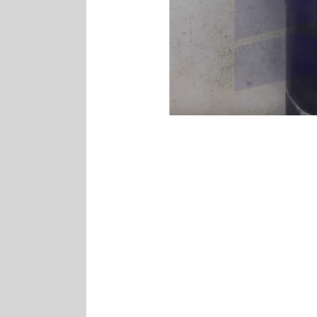
Case Lader Anze
CNH
CNH Fahrh
CNH