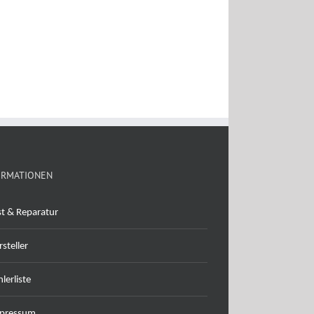
ORMATIONEN
st & Reparatur
steller
lerliste
pressum