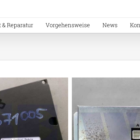
t & Reparatur
Vorgehensweise
News
Kon
agger Modul