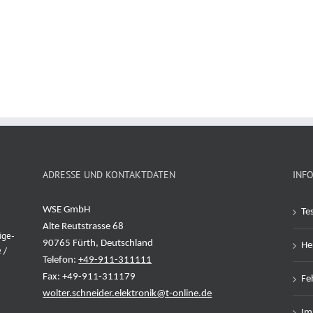
-Box
ADRESSE UND KONTAKTDATEN
INF
WSE GmbH
Te
Alte Reutstrasse 68
ige-
90765 Fürth, Deutschland
Her
 /
Telefon:
+49-911-311111
Fax: +49-911-311179
Feh
wolter.schneider.elektronik@t-online.de
Im