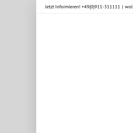
Skip
Jetzt Informieren!
+49(0)911-311111
|
wol
to
content