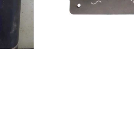
igemodul
ebel