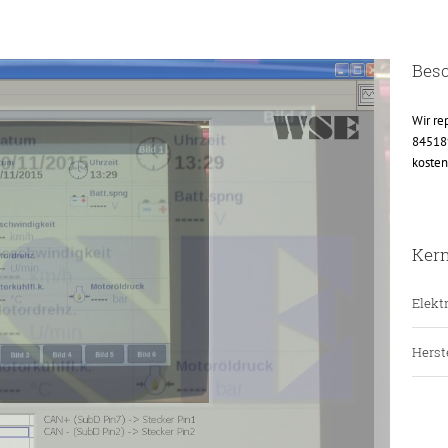
Bes
Wir re
84518
kosten
Ker
Elektr
Herste