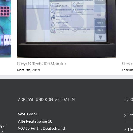
Steyr S-Tech 300 Monitor
Steyr
März 7th, 2019
Februa
ADRESSE UND KONTAKTDATEN
INF
WSE GmbH
Te
Alte Reutstrasse 68
ige-
90765 Fürth, Deutschland
Her
 /