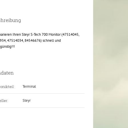
chreibung
parieren Ihren Steyr S-Tech 700 Monitor (47514045,
934, 47514034, 84546676) schnell und
günstig!!!
ndaten
onikteil:
Terminal
ller:
Steyr