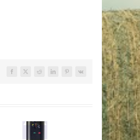
Facebook
X
Reddit
LinkedIn
Pinterest
Vk