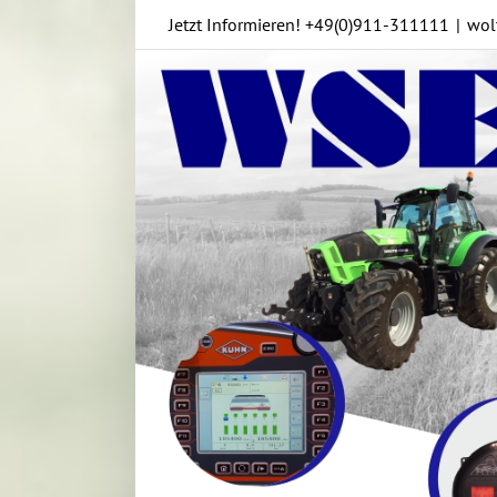
Skip
Jetzt Informieren!
+49(0)911-311111
|
wol
to
content