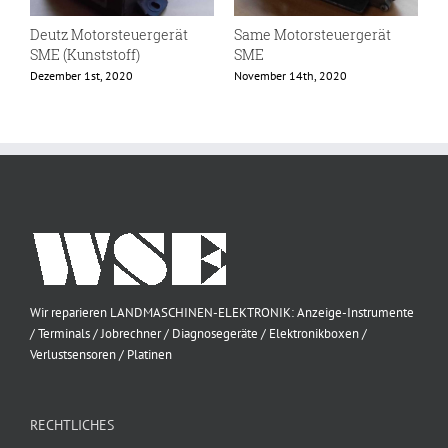
Deutz Motorsteuergerät
Same Motorsteuergerät
S
SME (Kunststoff)
SME
e
Z
Dezember 1st, 2020
November 14th, 2020
N
Wir reparieren LANDMASCHINEN-ELEKTRONIK: Anzeige-Instrumente
/ Terminals / Jobrechner / Diagnosegeräte / Elektronikboxen /
Verlustsensoren / Platinen
RECHTLICHES