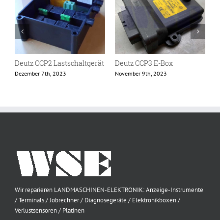
Deutz CCP2 Lastschaltgerät
Deutz CCP3 E-Box
D
Dezember 7th, 2023
November 9th, 2023
N
Wir reparieren LANDMASCHINEN-ELEKTRONIK: Anzeige-Instrumente
/ Terminals / Jobrechner / Diagnosegeräte / Elektronikboxen /
Verlustsensoren / Platinen