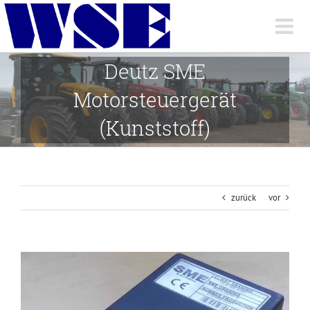
Skip
to
content
Deutz SME
Motorsteuergerät
(Kunststoff)
zurück
vor
View
Larger
Image