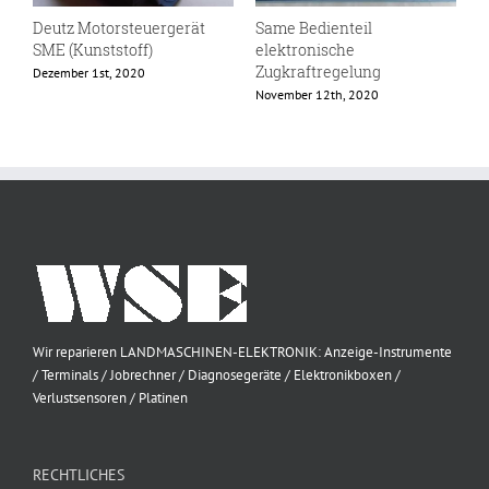
Deutz Motorsteuergerät
Same Bedienteil
S
SME (Kunststoff)
elektronische
N
Zugkraftregelung
Dezember 1st, 2020
November 12th, 2020
Wir reparieren LANDMASCHINEN-ELEKTRONIK: Anzeige-Instrumente
/ Terminals / Jobrechner / Diagnosegeräte / Elektronikboxen /
Verlustsensoren / Platinen
RECHTLICHES