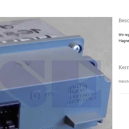
Bes
Wir re
Magnet
Ker
Herste