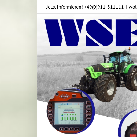
Skip
Jetzt Informieren!
+49(0)911-311111
|
wol
to
content