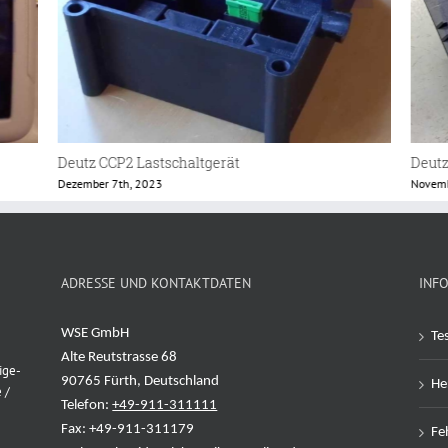
Deutz CCP3 E-Box
Deutz
November 9th, 2023
Novemb
ADRESSE UND KONTAKTDATEN
INF
WSE GmbH
Te
Alte Reutstrasse 68
ige-
90765 Fürth, Deutschland
Her
 /
Telefon:
+49-911-311111
Fax: +49-911-311179
Feh