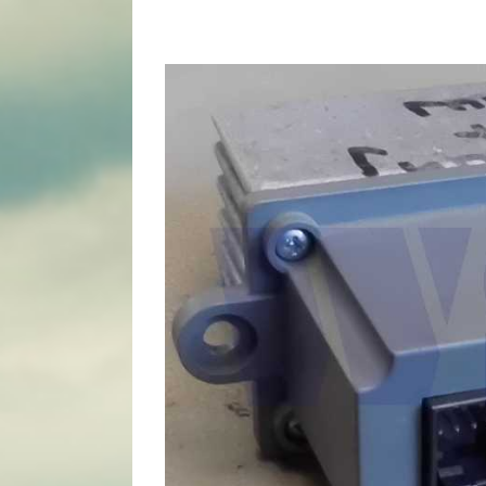
View
Larger
Image