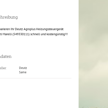
chreibung
parieren Ihr Deutz Agroplus Heizungssteuergerät
i Marelli (549330111) schnell und kostengünstig!!!
ndaten
ller:
Deutz
Same