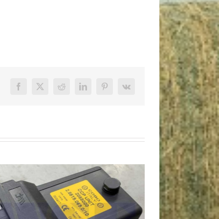
Facebook
X
Reddit
LinkedIn
Pinterest
Vk