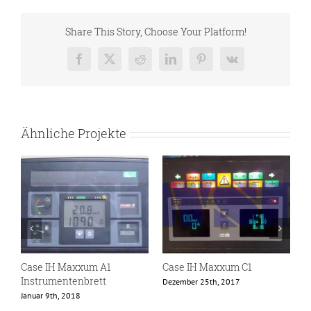
Share This Story, Choose Your Platform!
Facebook
X
Reddit
LinkedIn
Pinterest
Vk
Ähnliche Projekte
Case IH Maxxum A1
Case IH Maxxum C1
C
Instrumentenbrett
I
Dezember 25th, 2017
Januar 9th, 2018
D