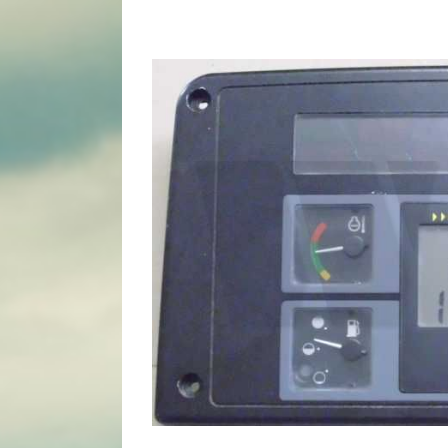
View
Larger
Image