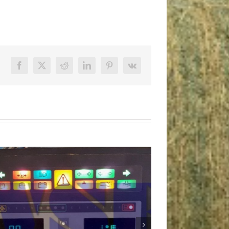
Facebook
X
Reddit
LinkedIn
Pinterest
Vk