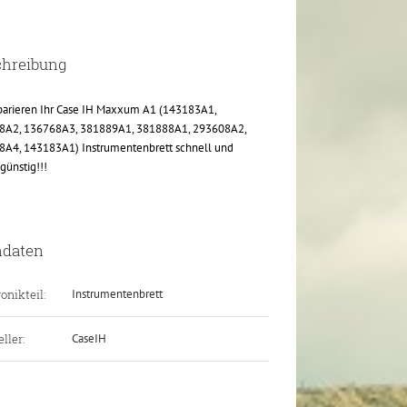
chreibung
parieren Ihr Case IH Maxxum A1 (143183A1,
8A2, 136768A3, 381889A1, 381888A1, 293608A2,
A4, 143183A1) Instrumentenbrett schnell und
günstig!!!
ndaten
onikteil:
Instrumentenbrett
ller:
CaseIH