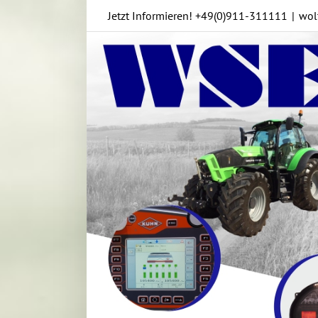
Skip
Jetzt Informieren!
+49(0)911-311111
|
wol
to
content