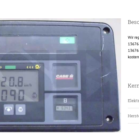
Bes
Wir re
13676
136768
kosten
Ker
Elektr
Herste