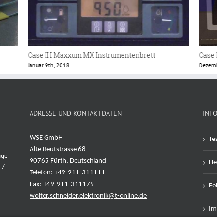
Case IH Maxxum C1
Case 
Dezember 25th, 2017
Dezemb
ADRESSE UND KONTAKTDATEN
INF
WSE GmbH
Te
Alte Reutstrasse 68
ige-
90765 Fürth, Deutschland
Her
 /
Telefon:
+49-911-311111
Fax: +49-911-311179
Feh
wolter.schneider.elektronik@t-online.de
Im