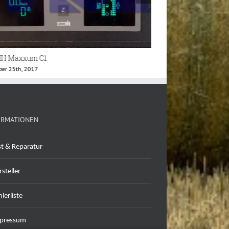
IH Maxxum Instrumentenbrett
VDO Instrument
er 25th, 2017
Februar 13th, 2021
ORMATIONEN
st & Reparatur
steller
lerliste
pressum