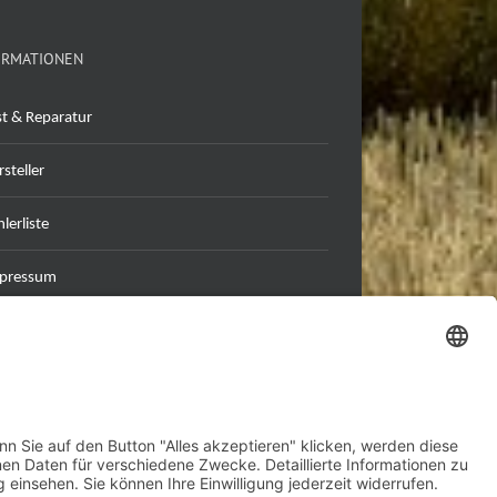
ORMATIONEN
st & Reparatur
steller
lerliste
pressum
tenschutzerklärung
B