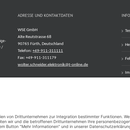
ADRESSE UND KONTAKTDATEN
INF
WSE GmbH
Te
Alte Reutstrasse 68
ige-
90765 Fürth, Deutschland
Her
 /
Telefon:
+49-911-311111
Fax: +49-911-311179
Feh
wolter.schneider.elektronik@t-online.de
Im
Da
AG