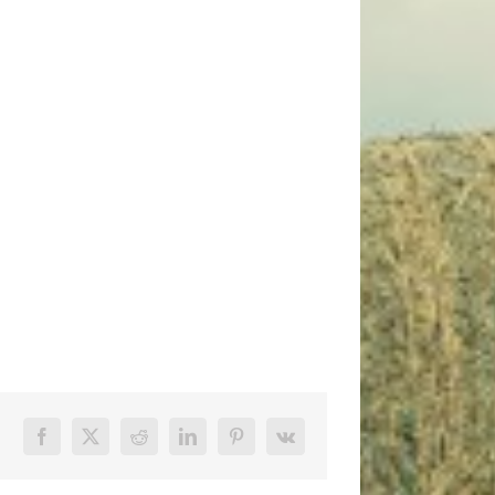
Facebook
X
Reddit
LinkedIn
Pinterest
Vk