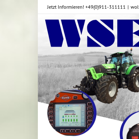
Skip
Jetzt Informieren!
+49(0)911-311111
|
wol
to
content