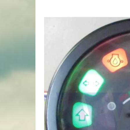
View
Larger
Image