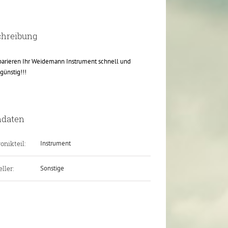
chreibung
parieren Ihr Weidemann Instrument schnell und
günstig!!!
ndaten
onikteil:
Instrument
ller:
Sonstige