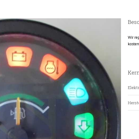
Bes
Wir re
kosten
Ker
Elektr
Herste