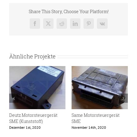
Share This Story, Choose Your Platform!
Facebook
X
Reddit
LinkedIn
Pinterest
Vk
Ähnliche Projekte
Deutz Motorsteuergerät
Same Motorsteuergerät
S
SME (Kunststoff)
SME
e
Z
Dezember 1st, 2020
November 14th, 2020
N