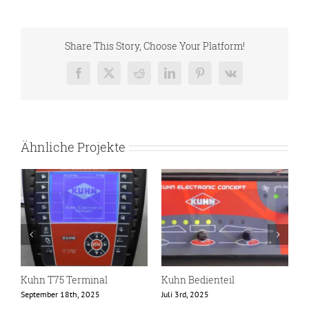
Share This Story, Choose Your Platform!
Facebook
X
Reddit
LinkedIn
Pinterest
Vk
Ähnliche Projekte
Kuhn T75 Terminal
Kuhn Bedienteil
K
September 18th, 2025
Juli 3rd, 2025
N