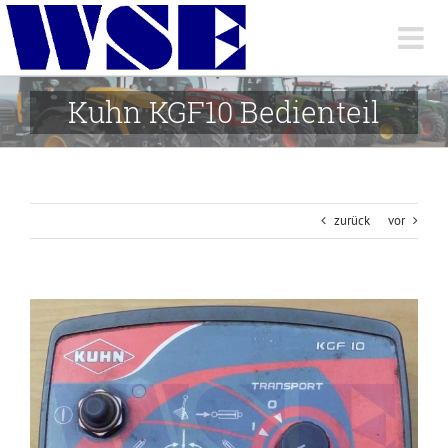
Skip
to
content
Kuhn KGF10 Bedienteil
zurück
vor
View
Larger
Image