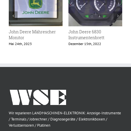
John Deere Mährescher
John Deere 6830
J
Monitor
Instrumentenbrett
M
Mai 24th, 2023
Dezember 15th, 2022
Wir reparieren LANDMASCHINEN-ELEKTRONIK: Anzeige-Instrumente
/ Terminals / Jobrechner / Diagnosegeräte / Elektronikboxen /
Verlustsensoren / Platinen