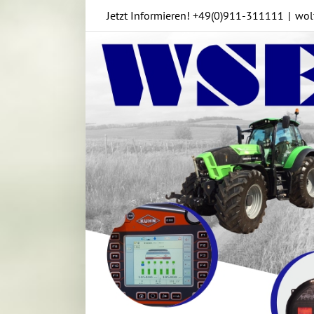
Skip
Jetzt Informieren!
+49(0)911-311111
|
wol
to
content