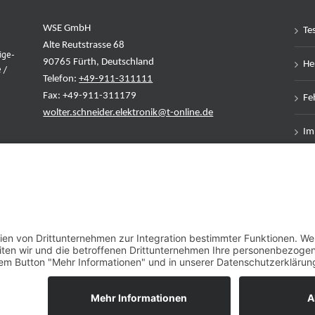
WSE GmbH
Te
Alte Reutstrasse 68
ige-
90765 Fürth, Deutschland
Her
 /
Telefon:
+49-911-311111
Fax: +49-911-311179
Feh
wolter.schneider.elektronik@t-online.de
Im
Da
AG