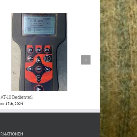
KP844R Bedienteil
Kuhn Visioreb Term
 20th, 2022
März 28th, 2026
ORMATIONEN