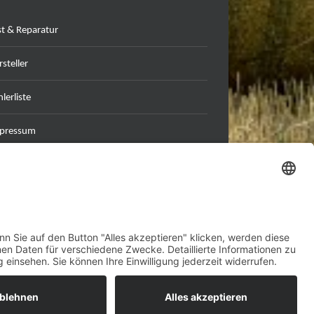
st & Reparatur
steller
lerliste
pressum
tenschutzerklärung
B