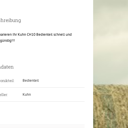
chreibung
parieren Ihr Kuhn CH10 Bedienteil schnell und
günstig!!!
ndaten
onikteil:
Bedienteil
ller:
Kuhn