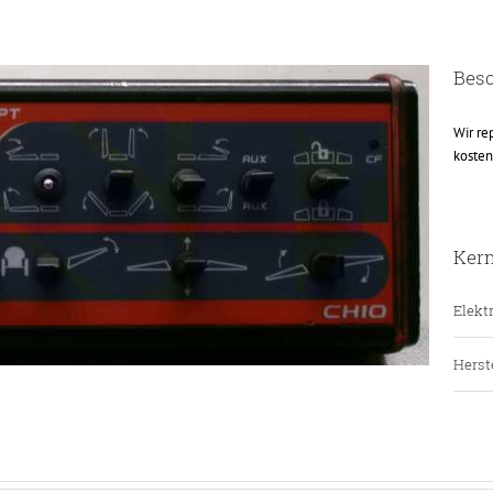
Bes
Wir re
kosten
Ker
Elektr
Herste