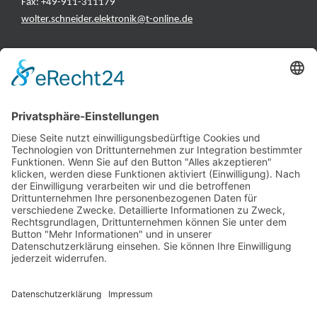
Fax: +49-911-311179
wolter.schneider.elektronik@t-online.de
INFORMATIONEN
Test & Reparatur
Hersteller
Fehlerliste
Impressum
Datenschutzerklärung
AGB