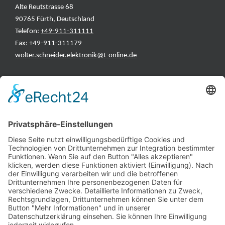
Alte Reutstrasse 68
90765 Fürth, Deutschland
Telefon:
+49-911-311111
Fax: +49-911-311179
wolter.schneider.elektronik@t-online.de
INFORMATIONEN
Test & Reparatur
Hersteller
Fehlerliste
Impressum
Datenschutzerklärung