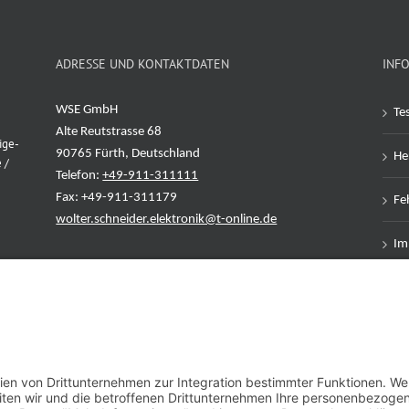
ADRESSE UND KONTAKTDATEN
INF
WSE GmbH
Te
Alte Reutstrasse 68
ige-
90765 Fürth, Deutschland
Her
 /
Telefon:
+49-911-311111
Fax: +49-911-311179
Feh
wolter.schneider.elektronik@t-online.de
Im
Da
AG