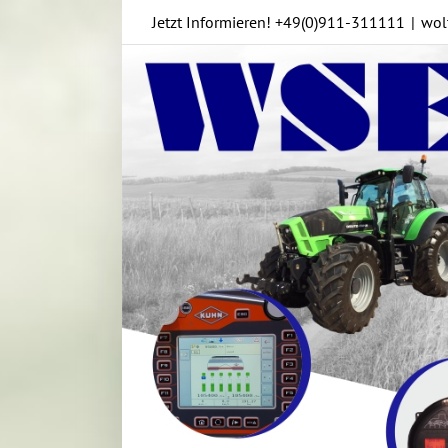
Skip
Jetzt Informieren!
+49(0)911-311111
|
wol
to
content