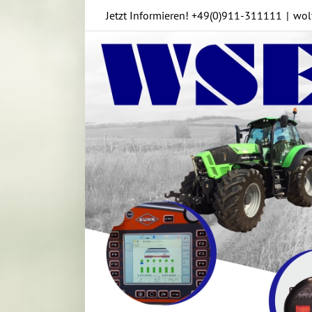
Skip
Jetzt Informieren!
+49(0)911-311111
|
wol
to
content