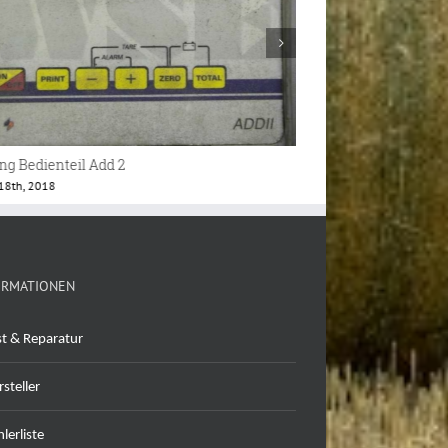
ing Bedienteil
Siloking Selfline Jo
 18th, 2018
Februar 22nd, 2024
ORMATIONEN
st & Reparatur
steller
lerliste