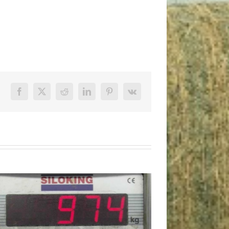
Facebook
X
Reddit
LinkedIn
Pinterest
Vk