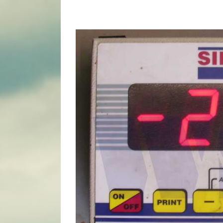
View
Larger
Image