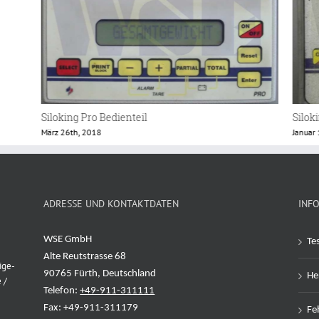
Siloking Bedienteil Add 2
Silok
Januar 18th, 2018
Januar
ADRESSE UND KONTAKTDATEN
INF
WSE GmbH
Te
Alte Reutstrasse 68
ige-
90765 Fürth, Deutschland
Her
 /
Telefon:
+49-911-311111
Fax: +49-911-311179
Feh