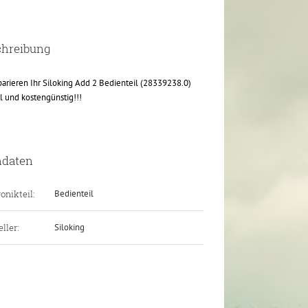
chreibung
parieren Ihr Siloking Add 2 Bedienteil (28339238.0)
l und kostengünstig!!!
ndaten
onikteil:
Bedienteil
ller:
Siloking