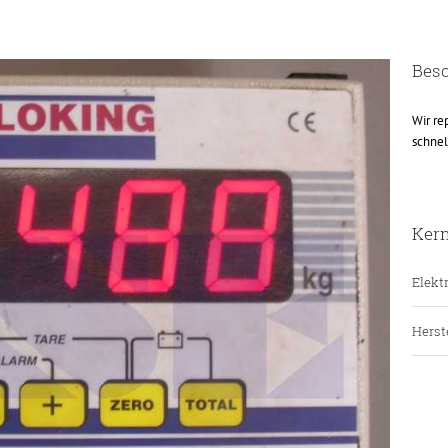
Bes
Wir re
schnel
Ker
Elektr
Herste