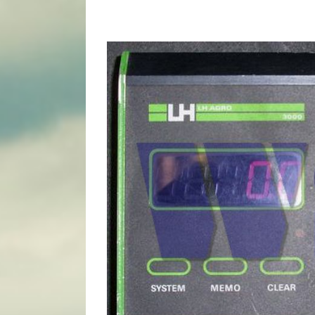
View
Larger
Image