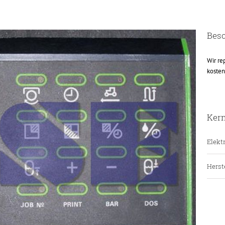
Bes
Wir re
kosten
Ker
Elektr
Herste