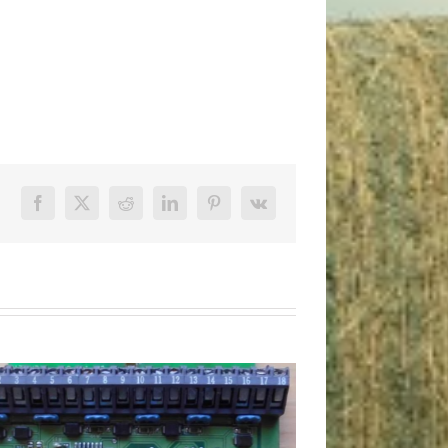
Facebook
X
Reddit
LinkedIn
Pinterest
Vk