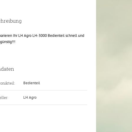
chreibung
parieren Ihr LH Agro LH-3000 Bedienteil schnell und
günstig!!!
ndaten
onikteil:
Bedienteil
ller:
LH Agro