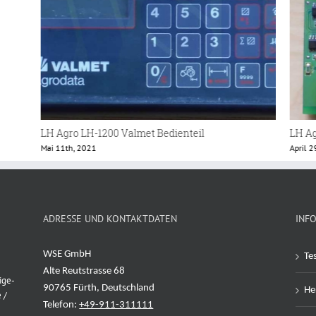
LH Agro Platine
LH Ag
April 29th, 2021
Mai 21
ADRESSE UND KONTAKTDATEN
INF
WSE GmbH
Te
Alte Reutstrasse 68
ige-
90765 Fürth, Deutschland
Her
 /
Telefon:
+49-911-311111