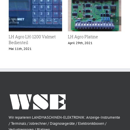
n
LH Agro LH-1200 Valmet
LH Agro Platine
L
Bedienteil
April 29th, 2021
O
Mai 11th, 2021
Wir reparieren LANDMASCHINEN-ELEKTRONIK: Anzeige-Instrumente
/ Terminals / Jobrechner / Diagnosegeräte / Elektronikboxen /
Verlustsensoren / Platinen