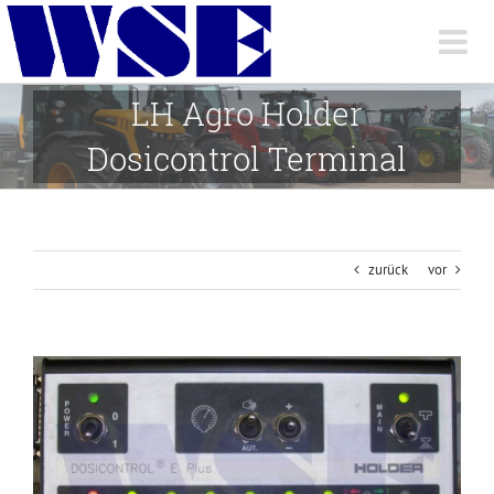
Skip
to
content
LH Agro Holder
Dosicontrol Terminal
zurück
vor
View
Larger
Image