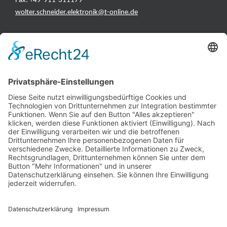
Fax: +49-911-311179
wolter.schneider.elektronik@t-online.de
INFORMATIONEN
Test & Reparatur
Hersteller
Fehlerliste
Impressum
Datenschutzerklärung
AGB