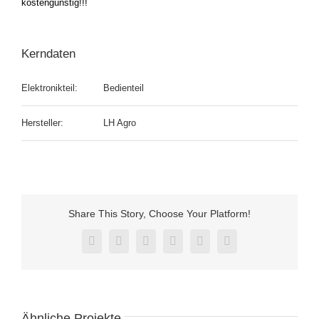
kostengünstig!!!
Kerndaten
Elektronikteil:
Bedienteil
Hersteller:
LH Agro
Share This Story, Choose Your Platform!
Facebook
X
Reddit
LinkedIn
Pinterest
Vk
Ähnliche Projekte