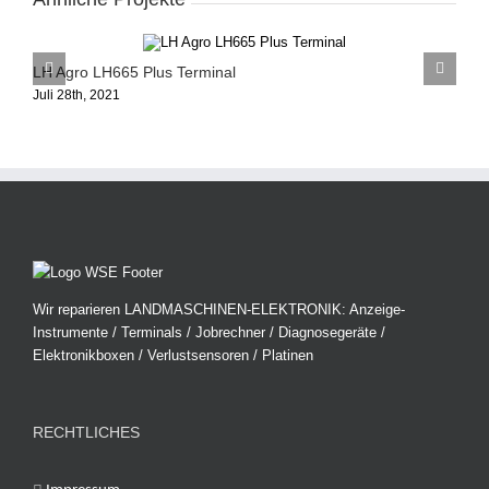
LH Agro LH665 Plus Terminal
L
Juli 28th, 2021
J
Wir reparieren LANDMASCHINEN-ELEKTRONIK: Anzeige-
Instrumente / Terminals / Jobrechner / Diagnosegeräte /
Elektronikboxen / Verlustsensoren / Platinen
RECHTLICHES