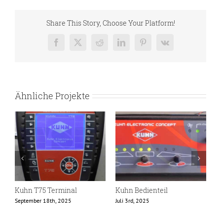
Share This Story, Choose Your Platform!
Facebook
X
Reddit
LinkedIn
Pinterest
Vk
Ähnliche Projekte
Kuhn T75 Terminal
Kuhn Bedienteil
K
September 18th, 2025
Juli 3rd, 2025
N