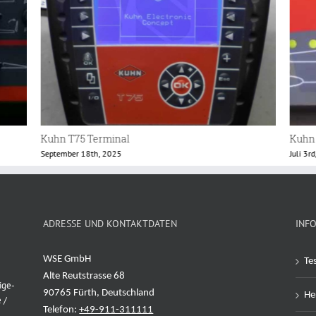
Kuhn Bedienteil
Kuhn 
Juli 3rd, 2025
Novemb
ADRESSE UND KONTAKTDATEN
INF
WSE GmbH
Te
Alte Reutstrasse 68
ige-
90765 Fürth, Deutschland
Her
 /
Telefon:
+49-911-311111