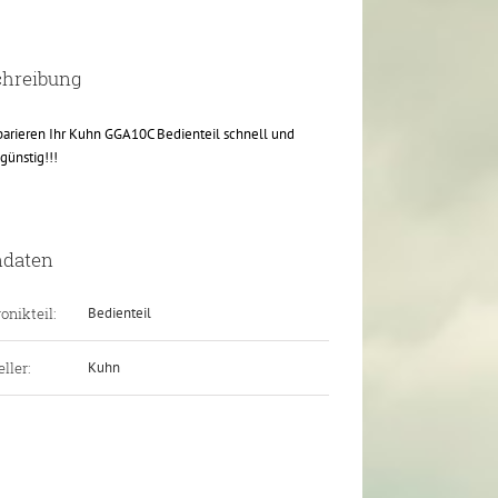
chreibung
parieren Ihr Kuhn GGA10C Bedienteil schnell und
günstig!!!
ndaten
onikteil:
Bedienteil
ller:
Kuhn