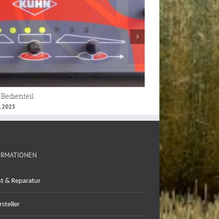
AT-10 Bedienteil
Kuhn Visioreb Term
er 17th, 2024
März 28th, 2026
ORMATIONEN
st & Reparatur
steller