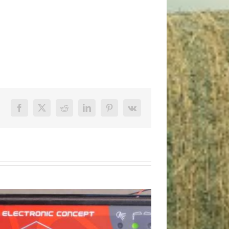
Facebook
X
Reddit
LinkedIn
Pinterest
Vk