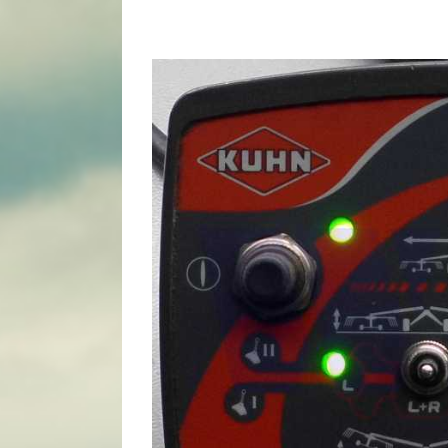
View
Larger
Image