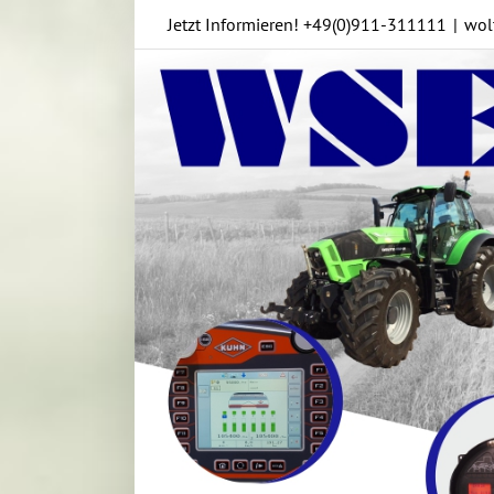
Skip
Jetzt Informieren!
+49(0)911-311111
|
wol
to
content