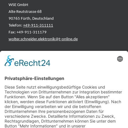
WSE GmbH
Alte Reutstrasse 68
90765 Fürth, Deutschland
Telefon:
+49-911-311111
Fax: +49-911-311179
wolter.schneider.elektronik@t-online.de
INFORMATIONEN
Test & Reparatur
Hersteller
Fehlerliste
Impressum