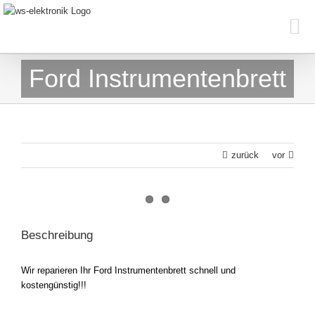
Skip
to
content
Ford Instrumentenbrett
zurück
vor
View
Larger
Beschreibung
Image
Wir reparieren Ihr Ford Instrumentenbrett schnell und
kostengünstig!!!