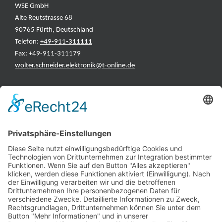
WSE GmbH
Alte Reutstrasse 68
90765 Fürth, Deutschland
Telefon:
+49-911-311111
Fax: +49-911-311179
wolter.schneider.elektronik@t-online.de
INFORMATIONEN
Test & Reparatur
Hersteller
Fehlerliste
Impressum