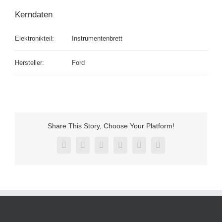
Kerndaten
Elektronikteil:
Instrumentenbrett
Hersteller:
Ford
Share This Story, Choose Your Platform!
Facebook
X
Reddit
LinkedIn
Pinterest
Vk