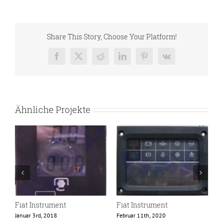
Share This Story, Choose Your Platform!
Facebook
X
Reddit
LinkedIn
Pinterest
Vk
Ähnliche Projekte
Fiat Instrument
Fiat Instrument
F
Januar 3rd, 2018
Februar 11th, 2020
M