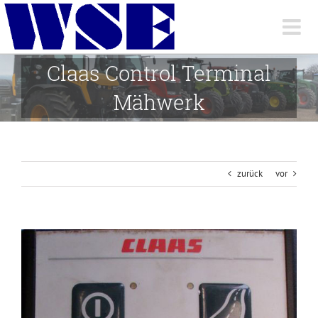
Skip
to
content
Claas Control Terminal
Mähwerk
zurück
vor
View
Larger
Image