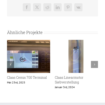
Facebook
X
Reddit
LinkedIn
Pinterest
Vk
Ähnliche Projekte
Claas Cemis 700 Terminal
Claas Linearmotor
C
Siebverstellung
Mai 23rd, 2025
O
Januar 3rd, 2024