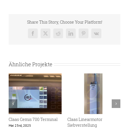
Share This Story, Choose Your Platform!
Facebook
X
Reddit
LinkedIn
Pinterest
Vk
Ähnliche Projekte
Claas Cemis 700 Terminal
Claas Linearmotor
C
Siebverstellung
Mai 23rd, 2025
O