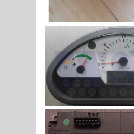
MF EHR Bedie
MF