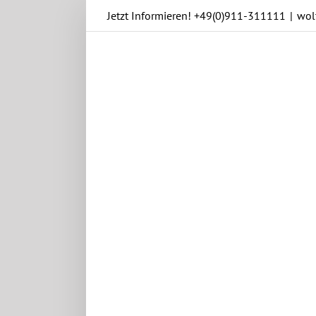
Skip
Jetzt Informieren!
+49(0)911-311111
|
wol
to
content