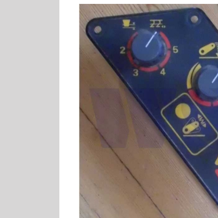
MF Mähdrescher B
MF
MF Armlehne 5600
MF