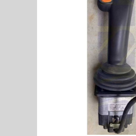
MF Bedienh
MF