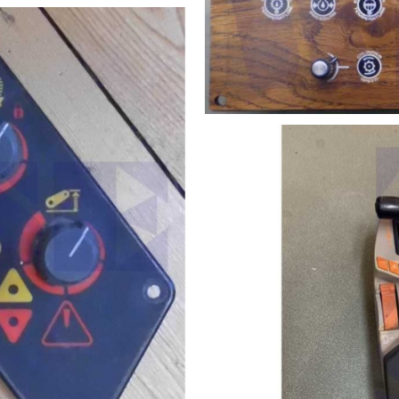
edienteil
/6600/7600