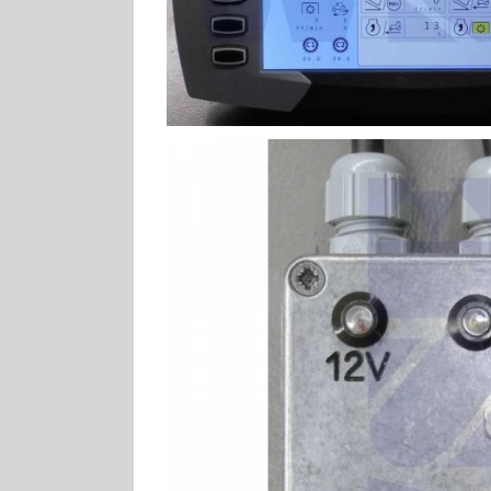
MF Bedient
MF