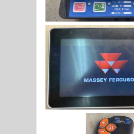
MF Agco-M2 Instru
MF